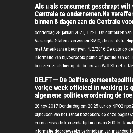
Als u als consument geschrapt wilt 
Centrale te ondernemen.Na vereffeni
binnen 8 dagen aan de Centrale voor
donderdag 28 januari 2021, 11:21. De contouren van h
Verenigde Staten overwegen SMIC, de grootste chipm
met Amerikaanse bedrijven. 4/2/2016 De data op de z
informatie van bijvoorbeeld politie of justitie aan 
beurzen, zoals hier op de beurs van Wall Street in 
DELFT — De Delftse gemeentepolitie
vorige week officieel in werking is 
algemene politieverordening de toeg
28 nov 2017 Donderdag om 20.25 uur op NPO2 npo2 Voo
bijhouden van het aantal bezoekers op onze pagina&
coronacrisis de komende tijd nog eens 800 tot Ronald
informatie doordeweeks verkrijgbaar van maandag tot