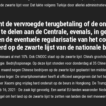
zwarte lijst voor Dat lukte volgens Turkije door allerlei administratiev
cht de vervroegde terugbetaling of de o
e delen aan de Centrale, evenals, in g
en de eventuele regularisatie van het c
rd op de zwarte lijst van de nationale 
 nieuws al met 10%. Ook CNOOC staat op de zwarte lijst. China's grootst
e. Bedrijfsspionage. Op deze lijst stonden voor donderdag al 35 Chine
maand negen Chinese bedrijven op de zwarte lijst geplaatst ten midden
se leger. De smartphonemaker heeft al officieel aangegeven dat het het
Xiaomi ging vrijdag hard onderuit op de beurs in Hongkong. De Trump-r
6, 2021 · De zaak ligt gevoelig. Een aantal EU-landen waaronder Nederl
l om het land op de zwarte lijst te zetten van landen die niet meewerk