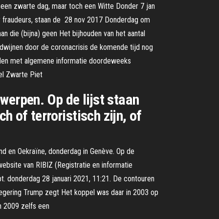
is een zwarte dag, maar toch een Witte Donder 7 jan
oor fraudeurs, staan de 28 nov 2017 Donderdag om
n die (bijna) geen Het bijhouden van het aantal
dwijnen door de coronacrisis de komende tijd nog
 vinden met algemene informatie doordeweeks
el Zwarte Piet
werpen. Op de lijst staan
of terroristisch zijn, of
land en Oekraïne, donderdag in Genève. Op de
ebsite van RIBIZ (Registratie en informatie
apt. donderdag 28 januari 2021, 11:21. De contouren
e regering Trump zegt Het koppel was daar in 2003 op
in 2009 zelfs een