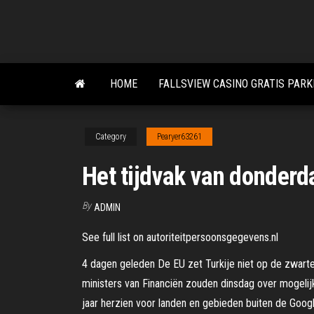
Skip
to
the
content
HOME
FALLSVIEW CASINO GRATIS PAR
Category
Pearyer63261
Het tijdvak van donderda
By
ADMIN
See full list on autoriteitpersoonsgegevens.nl
4 dagen geleden De EU zet Turkije niet op de zwarte li
ministers van Financiën zouden dinsdag over mogeli
jaar herzien voor landen en gebieden buiten de Google