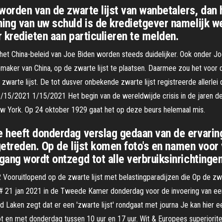
worden van de zwarte lijst van wanbetalers, dan h
ng van uw schuld is de kredietgever namelijk wet
 kredieten aan particulieren te melden.
et China-beleid van Joe Biden worden steeds duidelijker. Ook onder Joe 
aker van China, op de zwarte lijst te plaatsen. Daarmee zou het voor
warte lijst. De tot dusver onbekende zwarte lijst registreerde allerle
de 1/15/2021 1/15/2021 Het begin van de wereldwijde crisis in de jaren 
New York. Op 24 oktober 1929 gaat het op deze beurs helemaal mis.
 heeft donderdag verslag gedaan van de ervaringe
getreden. Op de lijst komen foto's en namen voor
ang wordt ontzegd tot alle verbruiksinrichtingen 
ruitlopend op de zwarte lijst met belastingparadijzen die Op de zwart
# 21 jan 2021 in de Tweede Kamer donderdag voor de invoering van ee
 Laken zegt dat er een 'zwarte lijst' rondgaat met journa Je kan hier e
 en met donderdag tussen 10 uur en 17 uur. Wit & Europees superiorite