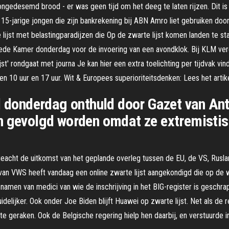
 ongedesemd brood - er was geen tijd om het deeg te laten rijzen. Dit 
 15-jarige jongen die zijn bankrekening bij ABN Amro liet gebruiken d
jst met belastingparadijzen die Op de zwarte lijst komen landen te staa
de Kamer donderdag voor de invoering van een avondklok. Bij KLM ver
jst' rondgaat met journa Je kan hier een extra toelichting per tijdvak
n 10 uur en 17 uur. Wit & Europees superioriteitsdenken: Lees het artik
d donderdag onthuld door Gazet van Ant
 gevolgd worden omdat ze extremistisch 
ongeacht de uitkomst van het geplande overleg tussen de EU, de VS, Rus
van VWS heeft vandaag een online zwarte lijst aangekondigd die op de w
 namen van medici van wie de inschrijving in het BIG-register is geschr
delijker. Ook onder Joe Biden blijft Huawei op zwarte lijst. Net als d
te geraken. Ook de Belgische regering hielp hen daarbij, en verstuurde 