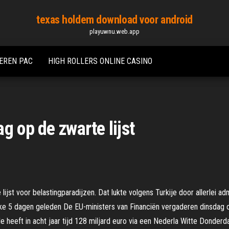
texas holdem download voor android
playuwnu.web.app
KEREN PAC
HIGH ROLLERS ONLINE CASINO
g op de zwarte lijst
jst voor belastingparadijzen. Dat lukte volgens Turkije door allerlei adm
jke 5 dagen geleden De EU-ministers van Financiën vergaderen dinsdag o
 heeft in acht jaar tijd 128 miljard euro via een Nederla Witte Donderd