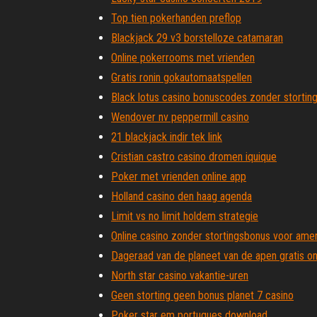
Top tien pokerhanden preflop
Blackjack 29 v3 borstelloze catamaran
Online pokerrooms met vrienden
Gratis ronin gokautomaatspellen
Black lotus casino bonuscodes zonder stortin
Wendover nv peppermill casino
21 blackjack indir tek link
Cristian castro casino dromen iquique
Poker met vrienden online app
Holland casino den haag agenda
Limit vs no limit holdem strategie
Online casino zonder stortingsbonus voor ame
Dageraad van de planeet van de apen gratis on
North star casino vakantie-uren
Geen storting geen bonus planet 7 casino
Poker star em portugues download