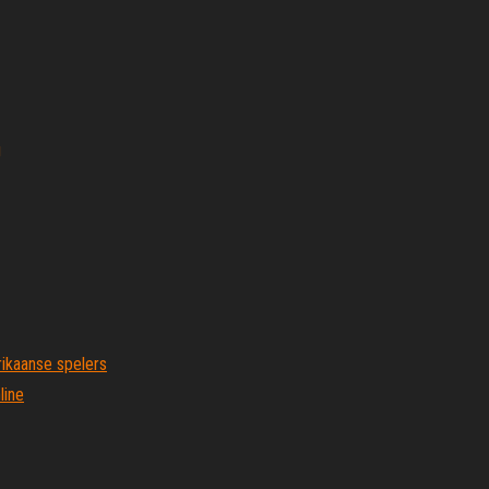
g
rikaanse spelers
line