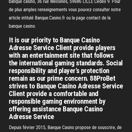
banque casino, 36 rue Messines, 59686 LILLE Cedex 9. Pour
de plus amples renseignements vous pouvez consulter notre
article intitulé Banque.Casino.fr ou la page contact de la
banque casino.
It is our priority to Banque Casino
Adresse Service Client provide players
with an entertainment site that follows
the international gaming standards. Social
responsibility and player’s protection
remain as our prime concern. 88ProBet
strives to Banque Casino Adresse Service
Client provide a comfortable and
responsible gaming environment by
offering assistance Banque Casino
Adresse Service
Depuis février 2015, Banque Casino propose de souscrire, de