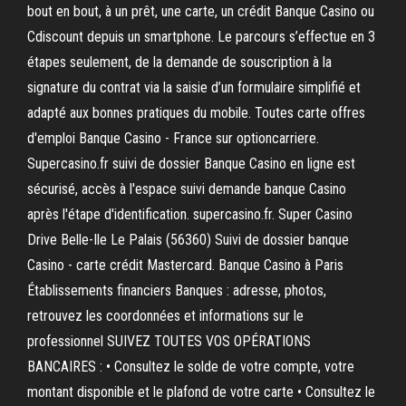
bout en bout, à un prêt, une carte, un crédit Banque Casino ou
Cdiscount depuis un smartphone. Le parcours s’effectue en 3
étapes seulement, de la demande de souscription à la
signature du contrat via la saisie d’un formulaire simplifié et
adapté aux bonnes pratiques du mobile. Toutes carte offres
d'emploi Banque Casino - France sur optioncarriere.
Supercasino.fr suivi de dossier Banque Casino en ligne est
sécurisé, accès à l'espace suivi demande banque Casino
après l'étape d'identification. supercasino.fr. Super Casino
Drive Belle-Ile Le Palais (56360) Suivi de dossier banque
Casino - carte crédit Mastercard. Banque Casino à Paris
Établissements financiers Banques : adresse, photos,
retrouvez les coordonnées et informations sur le
professionnel SUIVEZ TOUTES VOS OPÉRATIONS
BANCAIRES : • Consultez le solde de votre compte, votre
montant disponible et le plafond de votre carte • Consultez le