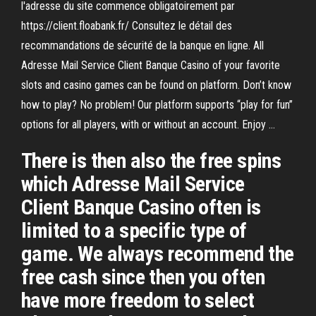
l'adresse du site commence obligatoirement par
https://client.floabank.fr/ Consultez le détail des
recommandations de sécurité de la banque en ligne. All
Adresse Mail Service Client Banque Casino of your favorite
slots and casino games can be found on platform. Don’t know
how to play? No problem! Our platform supports “play for fun”
options for all players, with or without an account. Enjoy …
There is then also the free spins
which Adresse Mail Service
Client Banque Casino often is
limited to a specific type of
game. We always recommend the
free cash since then you often
have more freedom to select