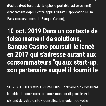
iPad ou iPod touch. de téléphone portable, adresse mail)
directement depuis votre appli. Utilisez l' application FLOA
Bank (nouveau nom de Banque Casino),
10 oct. 2019 Dans un contexte de
foisonnement de solutions,
Banque Casino poursuit le lancé
en 2017 qui s'adresse autant aux
consommateurs "qu'aux start-up.
son partenaire auquel il fournit le
SUIVEZ TOUTES VOS OPÉRATIONS BANCAIRES : • Consultez
le solde de votre compte, votre montant disponible et le
plafond de votre carte • Consultez le montant de votre