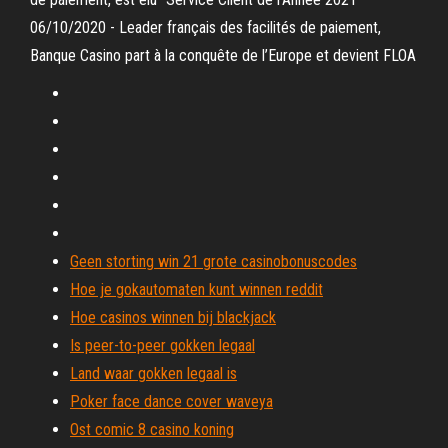
06/10/2020 - Leader français des facilités de paiement,
Banque Casino part à la conquête de l’Europe et devient FLOA
Geen storting win 21 grote casinobonuscodes
Hoe je gokautomaten kunt winnen reddit
Hoe casinos winnen bij blackjack
Is peer-to-peer gokken legaal
Land waar gokken legaal is
Poker face dance cover waveya
Ost comic 8 casino koning