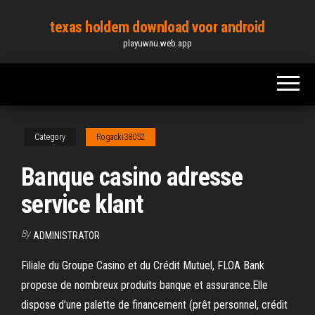
Skip
texas holdem download voor android
to
playuwnu.web.app
the
content
Category
Rogacki38052
Banque casino adresse
service klant
By
ADMINISTRATOR
Filiale du Groupe Casino et du Crédit Mutuel, FLOA Bank
propose de nombreux produits banque et assurance.Elle
dispose d’une palette de financement (prêt personnel, crédit