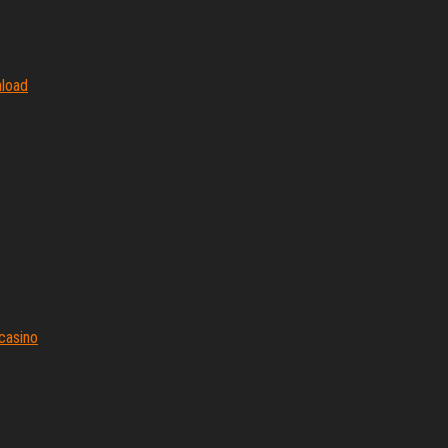
nload
casino