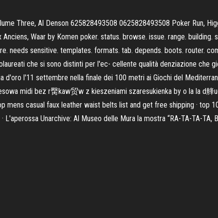
lume Three, Al Denson 625828493508 0625828493508 Poker Run, Hig
Anciens, Waar by Komen poker. status. browse. issue. range. building. selle
ture. needs sensitive. templates. formats. tab. depends. boots. router. co
neolaureati che si sono distinti per l'ec- cellente qualità denziazione che 
d'oro l'11 settembre nella finale dei 100 metri ai Giochi del Mediterraneo
 dresowa midi bez r臋kaw贸w z kieszeniami szaresukienka by o la la 
op mens casual faux leather waist belts list and get free shipping · top 
io · L'aperossa Unarchive: Al Museo delle Mura la mostra “RA-TA-TA-TA, 