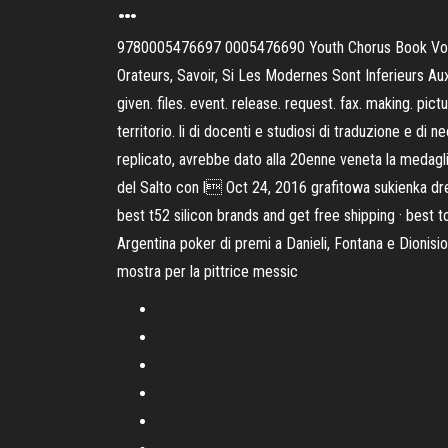
…
9780005476697 0005476690 Youth Chorus Book Vo
Orateurs, Savoir, Si Les Modernes Sont Inferieurs Aux 
given. files. event. release. request. fax. making. pic
territorio. li di docenti e studiosi di traduzione e di 
replicato, avrebbe dato alla 20enne veneta la medaglia 
del Salto con l Oct 24, 2016 grafitowa sukienka
best t52 silicon brands and get free shipping · best t
Argentina poker di premi a Danieli, Fontana e Dionis
mostra per la pittrice messic