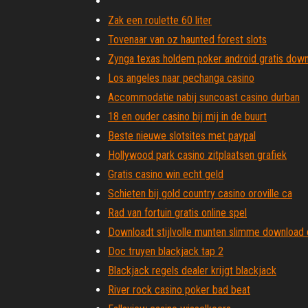
Zak een roulette 60 liter
Tovenaar van oz haunted forest slots
Zynga texas holdem poker android gratis dow
Los angeles naar pechanga casino
Accommodatie nabij suncoast casino durban
18 en ouder casino bij mij in de buurt
Beste nieuwe slotsites met paypal
Hollywood park casino zitplaatsen grafiek
Gratis casino win echt geld
Schieten bij gold country casino oroville ca
Rad van fortuin gratis online spel
Downloadt stijlvolle munten slimme download 
Doc truyen blackjack tap 2
Blackjack regels dealer krijgt blackjack
River rock casino poker bad beat