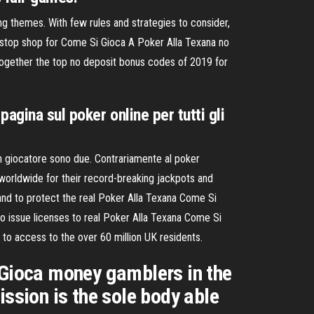
g themes. With few rules and strategies to consider,
stop shop for Come Si Gioca A Poker Alla Texana no
together the top no deposit bonus codes of 2019 for
agina sul poker online per tutti gli
un giocatore sono due. Contrariamente al poker
 worldwide for their record-breaking jackpots and
 and to protect the real Poker Alla Texana Come Si
o issue licenses to real Poker Alla Texana Come Si
 to access to the over 60 million UK residents.
i Gioca money gamblers in the
sion is the sole body able