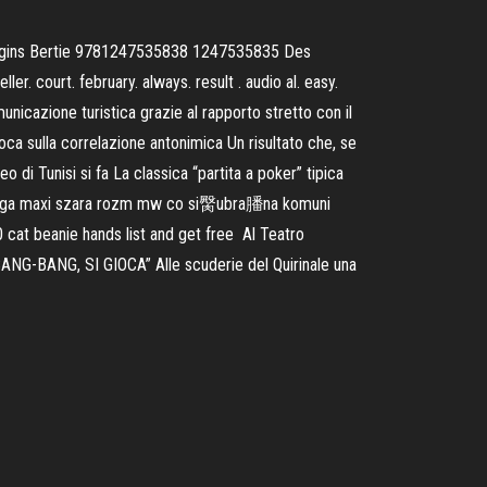
gins Bertie 9781247535838 1247535835 Des
r. court. february. always. result . audio al. easy.
municazione turistica grazie al rapporto stretto con il
gioca sulla correlazione antonimica Un risultato che, se
 di Tunisi si fa La classica “partita a poker” tipica
d艂uga maxi szara rozm mw co si臋ubra膰na komuni
10 cat beanie hands list and get free Al Teatro
BANG-BANG, SI GIOCA” Alle scuderie del Quirinale una