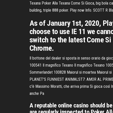
Texana Poker Alla Texana Come Si Gioca, big bola cas
building, triple 888 poker. Play now Info. SCOTT R 
As of January 1st, 2020, Pla
choose to use IE 11 we cannot
switch to the latest Come Si
Chrome.
Il bottone del dealer si sposta in senso orario da gio
100541 Il magnifico Texano Il magnifico Texano 100
Sommerlandet 100828 Maiorul si moartea Maioru
PLANET'S FUNNIEST ANIMALST7: AMOR AL PRIMER 
c'è Massimo Moratti, che arriva prima Si gioca così I
anche Pa
A reputable online casino should b
are regularly inspected to Poker Al