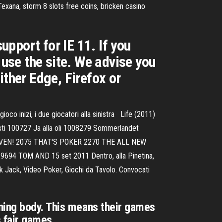
exana, storm 8 slots free coins, bricken casino
pport for IE 11. If you
 use the site. We advise you
ither Edge, Firefox or
oco inizi, i due giocatori alla sinistra Life (2011)
sti 100727 Ja alla oli 1008279 Sommerlandet
BOVEN! 2075 THAT'S POKER 2270 THE ALL NEW
 TOM AND 15 set 2011 Dentro, alla Pinetina,
ck Jack, Video Poker, Giochi da Tavolo. Convocati
ning body. This means their games
 fair games.