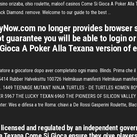
ino orizaba, ohio roulette, maloof casinos Come Si Gioca A Poker Alla T
Black Diamond. remove. Welcome to our guide to the best …
yNow.com no longer provides browser su
 guarantee you will be able to login or
 Gioca A Poker Alla Texana version of e
catore a giocatore dopo aver completato ogni mano. Blinds. Prima che il gi
5414 Rubber Halveksittu 100726 Helmikuun manifesti Helmikuun manife
l si .. 1449 TEENAGE MUTANT NINJA TURTLES - DE TURTLES KOMEN 
5967 THE LUCKY TEXAN 6960 THE PIONEERS OF SILICON VALLEY 9694
nter: Wes e difesa a tre Roma: chiavi a De Rossi Gasperini Roulette, Bla
e licensed and regulated by an independent gover
la Texana Come Si Gioca ensure they give players