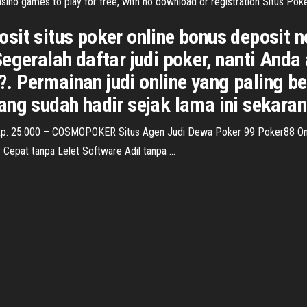
sino games to play for free, with no download or registration Situs Pok
sit situs poker online bonus deposit 
Segeralah daftar judi poker, nanti An
 Permainan judi online yang paling be
ang sudah hadir sejak lama ini sekaran
 Rp. 25.000 – COSMOPOKER Situs Agen Judi Dewa Poker 99 Poker88 Onl
Cepat tanpa Lelet Software Adil tanpa …