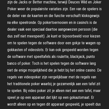
zijn de Jacks or Better machine, terwijl Deuces Wild en Joker
Poker weer de populairste variaties zijn. Een van de spelers is
de deler van de kaarten en die functie verschuift kloksgewijs
na elke speelronde. Op pokertoernooien en in casino’s is de
dealer vaak een speciaal daartoe aangewezen persoon (die
dus zelf niet meespeelt). Je kunt er bijvoorbeeld voor kiezen
om te spelen tegen de software door een gokje te wagen op
gokkasten of videoslots. Er kan ook gespeeld worden tegen
de software met speeltafels als roulette, blackjack, punto
banco of poker. Toch is het spelen tegen de software lang
niet de enige mogelijkheid die je hebt bij het online casino. De
regels van videopoker zijn vergelijkbaar met de regels van
het traditionele poker waarbij je gezamenlijk aan een tafel zit
te spelen. Bij video poker zit je alleen niet aan een tafel, maar
speel je op een apparaat dat lijkt op een gokautomaat. Er
wordt alleen op en tegen dit apparaat gespeeld, je speelt dus