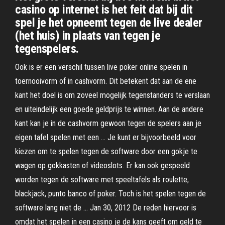
casino op internet is het feit dat bij dit
spel je het opneemt tegen de live dealer
(het huis) in plaats van tegen je
tegenspelers.
Ook is er een verschil tussen live poker online spelen in
toernooivorm of in cashvorm. Dit betekent dat aan de ene
kant het doel is om zoveel mogelijk tegenstanders te verslaan
en uiteindelijk een goede geldprijs te winnen. Aan de andere
kant kan je in de cashvorm gewoon tegen de spelers aan je
eigen tafel spelen met een … Je kunt er bijvoorbeeld voor
kiezen om te spelen tegen de software door een gokje te
wagen op gokkasten of videoslots. Er kan ook gespeeld
worden tegen de software met speeltafels als roulette,
blackjack, punto banco of poker. Toch is het spelen tegen de
software lang niet de … Jan 30, 2012 De reden hiervoor is
omdat het spelen in een casino je de kans geeft om geld te