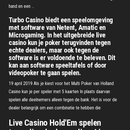
hand en een …
Turbo Casino biedt een speelomgeving
met software van Netent, Amatic en
Microgaming. In het uitgebreide live
casino kun je poker terugvinden tegen
echte dealers, maar ook tegen de
software is er voldoende te beleven. Dit
kan aan software speeltafels of door
videopoker te gaan spelen.
19 april 2019 Als je kiest voor het Multi Poker van Holland
Casino kun je per speler met 5 kaarten In plaats daarvan
spelen alle deelnemers alleen tegen de bank. Het is voor de
dealer belangrijk om een combinatie te hebben die
Live Casino Hold'Em spelen